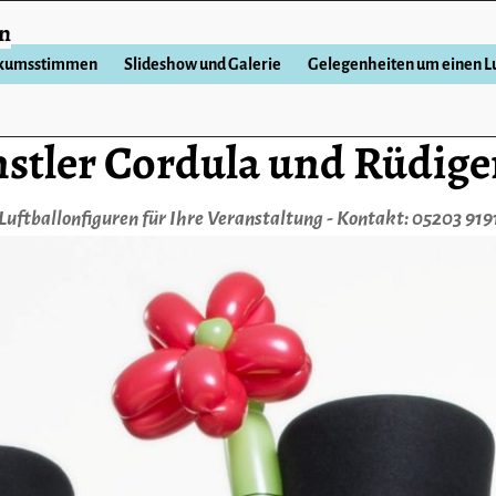
en
ikumsstimmen
Slideshow und Galerie
Gelegenheiten um einen Lu
stler Cordula und Rüdige
Luftballonfiguren für Ihre Veranstaltung - Kontakt: 05203 919