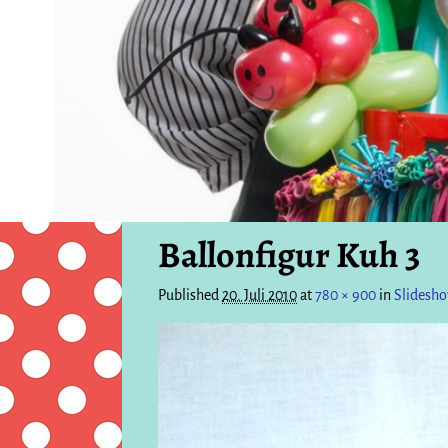
Ballonfigur Kuh 3
Published
20. Juli 2010
at
780 × 900
in
Slidesho