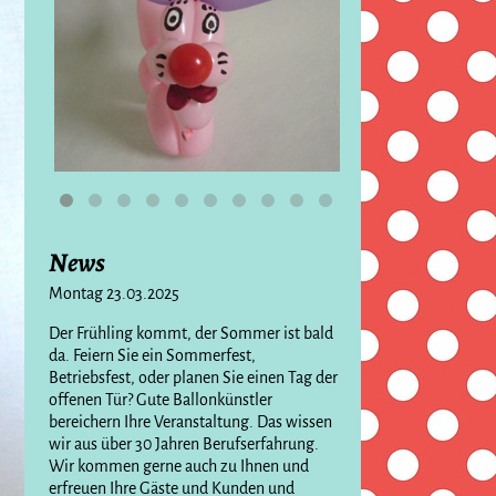
News
Montag 23.03.2025
Der Frühling kommt, der Sommer ist bald
da. Feiern Sie ein Sommerfest,
Betriebsfest, oder planen Sie einen Tag der
offenen Tür? Gute Ballonkünstler
bereichern Ihre Veranstaltung. Das wissen
wir aus über 30 Jahren Berufserfahrung.
Wir kommen gerne auch zu Ihnen und
erfreuen Ihre Gäste und Kunden und