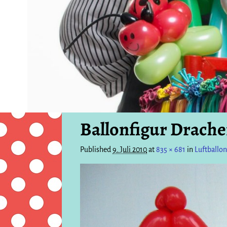
Ballonfigur Drache
Published
9. Juli 2010
at
835 × 681
in
Luftballo