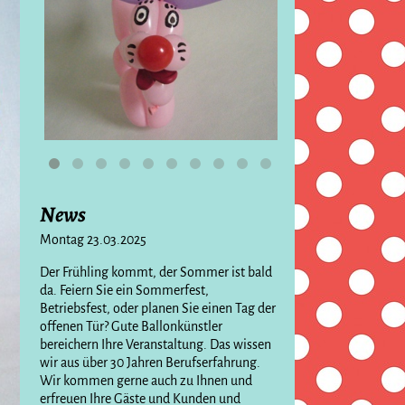
News
Montag 23.03.2025
Der Frühling kommt, der Sommer ist bald
da. Feiern Sie ein Sommerfest,
Betriebsfest, oder planen Sie einen Tag der
offenen Tür? Gute Ballonkünstler
bereichern Ihre Veranstaltung. Das wissen
wir aus über 30 Jahren Berufserfahrung.
Wir kommen gerne auch zu Ihnen und
erfreuen Ihre Gäste und Kunden und