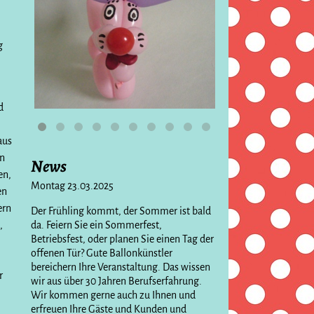
g
d
,
aus
en
News
en,
Montag 23.03.2025
en
ern
Der Frühling kommt, der Sommer ist bald
,
da. Feiern Sie ein Sommerfest,
Betriebsfest, oder planen Sie einen Tag der
offenen Tür? Gute Ballonkünstler
bereichern Ihre Veranstaltung. Das wissen
r
wir aus über 30 Jahren Berufserfahrung.
Wir kommen gerne auch zu Ihnen und
erfreuen Ihre Gäste und Kunden und