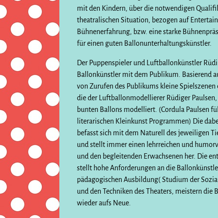
mit den Kindern, über die notwendigen Qualifik
theatralischen Situation, bezogen auf Entert
Bühnenerfahrung, bzw. eine starke Bühnenpräse
für einen guten Ballonunterhaltungskünstler.
Der Puppenspieler und Luftballonkünstler Rüdig
Ballonkünstler mit dem Publikum. Basierend au
von Zurufen des Publikums kleine Spielszenen 
die der Luftballonmodellierer Rüdiger Paulsen,
bunten Ballons modelliert. (Cordula Paulsen fü
literarischen Kleinkunst Programmen) Die dabei
befasst sich mit dem Naturell des jeweiligen 
und stellt immer einen lehrreichen und humor
und den begleitenden Erwachsenen her. Die ents
stellt hohe Anforderungen an die Ballonkünstle
pädagogischen Ausbildung( Studium der Sozia
und den Techniken des Theaters, meistern die
wieder aufs Neue.