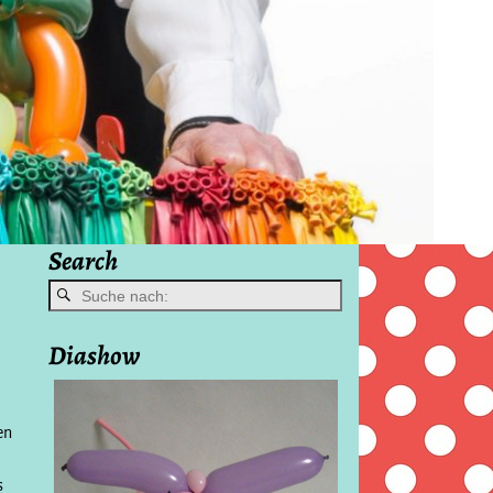
Search
Diashow
en
s