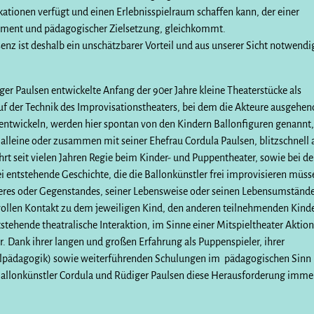
ationen verfügt und einen Erlebnisspielraum schaffen kann, der einer
ainment und pädagogischer Zielsetzung, gleichkommt.
nz ist deshalb ein unschätzbarer Vorteil und aus unserer Sicht notwendi
er Paulsen entwickelte Anfang der 90er Jahre kleine Theaterstücke als
f der Technik des Improvisationstheaters, bei dem die Akteure ausgehen
entwickeln, werden hier spontan von den Kindern Ballonfiguren genannt
 alleine oder zusammen mit seiner Ehefrau Cordula Paulsen, blitzschnell 
hrt seit vielen Jahren Regie beim Kinder- und Puppentheater, sowie bei d
 entstehende Geschichte, die die Ballonkünstler frei improvisieren müss
Tieres oder Gegenstandes, seiner Lebensweise oder seinen Lebensumständ
vollen Kontakt zu dem jeweiligen Kind, den anderen teilnehmenden Kind
tehende theatralische Interaktion, im Sinne einer Mitspieltheater Aktion
r. Dank ihrer langen und großen Erfahrung als Puppenspieler, ihrer
lpädagogik) sowie weiterführenden Schulungen im pädagogischen Sinn
 Ballonkünstler Cordula und Rüdiger Paulsen diese Herausforderung imme