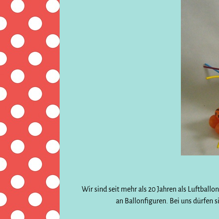
Wir sind seit mehr als 20 Jahren als Luftball
an Ballonfiguren. Bei uns dürfen 