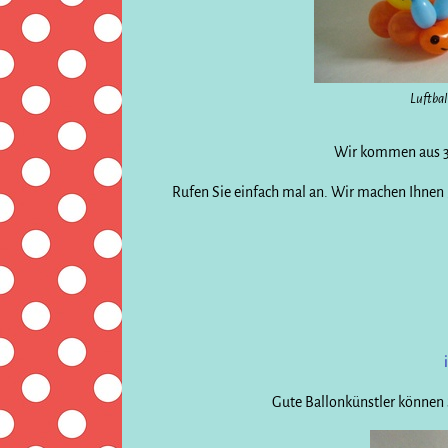
Luftba
Wir kommen aus 338
Rufen Sie einfach mal an. Wir machen Ihnen g
Gute Ballonkünstler können 