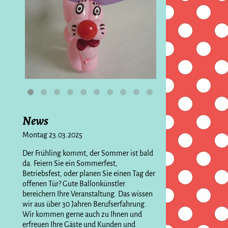
News
Montag 23.03.2025
Der Frühling kommt, der Sommer ist bald
da. Feiern Sie ein Sommerfest,
Betriebsfest, oder planen Sie einen Tag der
offenen Tür? Gute Ballonkünstler
bereichern Ihre Veranstaltung. Das wissen
wir aus über 30 Jahren Berufserfahrung.
Wir kommen gerne auch zu Ihnen und
erfreuen Ihre Gäste und Kunden und