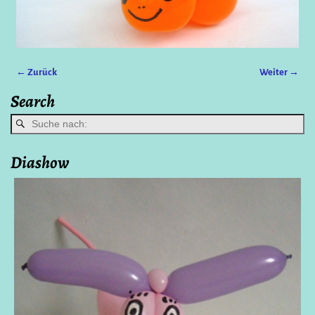
← Zurück
Weiter →
Bilder-Navigation
Search
Diashow