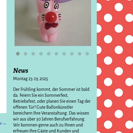
News
Montag 23.03.2025
Der Frühling kommt, der Sommer ist bald
da. Feiern Sie ein Sommerfest,
Betriebsfest, oder planen Sie einen Tag der
offenen Tür? Gute Ballonkünstler
bereichern Ihre Veranstaltung. Das wissen
wir aus über 30 Jahren Berufserfahrung.
er →
Wir kommen gerne auch zu Ihnen und
erfreuen Ihre Gäste und Kunden und